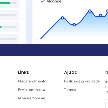
Links
Ajuda
N
Multiatendimento
Política de privacidade
I
n
Envios em massa
Termos
t
IA para empresas