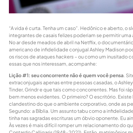
“A vida é curta. Tenha um caso”. Hedônico e aberto, o
integrantes de casais felizes poderiam se permitir uma
No ar desde meados de abril na Netflix, o documentário
americano de infidelidade conjugal Ashley Madison pod
os riscos de ataques
hackers
– ou como um inusitado c
essas que nos interessam, acompanhe:
Lição #1: seu concorrente não é quem você pensa
. Si
extraconjugais apenas entre pessoas casadas, o Ashle
Tinder, Grindr e que tais como concorrentes. Mas foi 
bem menos evidentes. O primeiro? O escritório. Existe
clandestino do que o ambiente corporativo, onde as pes
Segundo: a Bíblia. Um assunto tabu como a infidelidad
tinha nas sagradas escrituras um óbvio oponente. Eu ai
Às vezes é mais difícil romper um relacionamento do qu
Contardo Calligaris (1948-2021). Então, matrimônios 