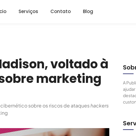
ício
Serviços
Contato
Blog
Madison, voltado à
Sob
 sobre marketing
A Publ
ajudar
destac
custom
 cibernético sobre os riscos de ataques
hackers
ting
Serv