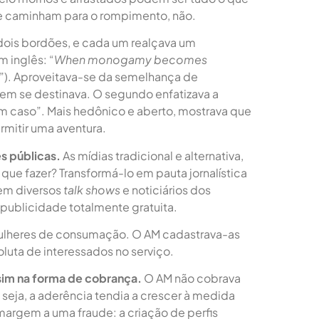
ue caminham para o rompimento, não.
ois bordões, e cada um realçava um
 inglês: “
When monogamy becomes
”). Aproveitava-se da semelhança de
uem se destinava. O segundo enfatizava a
um caso”. Mais hedônico e aberto, mostrava que
rmitir uma aventura.
s públicas.
As mídias tradicional e alternativa,
 que fazer? Transformá-lo em pauta jornalística
em diversos
talk shows
e noticiários dos
publicidade totalmente gratuita.
ulheres de consumação. O AM cadastrava-as
uta de interessados no serviço.
 sim na forma de cobrança.
O AM não cobrava
 seja, a aderência tendia a crescer à medida
u margem a uma fraude: a criação de perfis