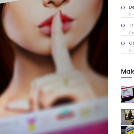
De
Des
Tr
Go
G
So
Mai