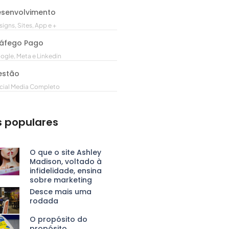
senvolvimento
igns, Sites, App e +
áfego Pago
ogle, Meta e Linkedin
estão
cial Media Completo
s populares
O que o site Ashley
Madison, voltado à
infidelidade, ensina
sobre marketing
Desce mais uma
rodada
O propósito do
propósito