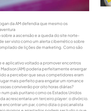
 slogan da AM defendia que mesmo os
 aventura
 sobre a ascensão e a queda do site norte-
e ser visto como um alerta cibernético sobre
ompilado de lições de marketing. Como são
te e aplicativo voltado a promover encontros
y Madison (AM) poderia perfeitamente enxergar
rápido a perceber que seus competidores eram
 lugar mais perfeito para engatar um romance
soas conviverão por oito horas diárias?
e num país puritano como os Estados Unidos
nda acrescentaria um terceiro
player
: o divórcio.
e encontrar um par, como dizia o psicanalista
meio mornos e arrastados podem ser tudo o que