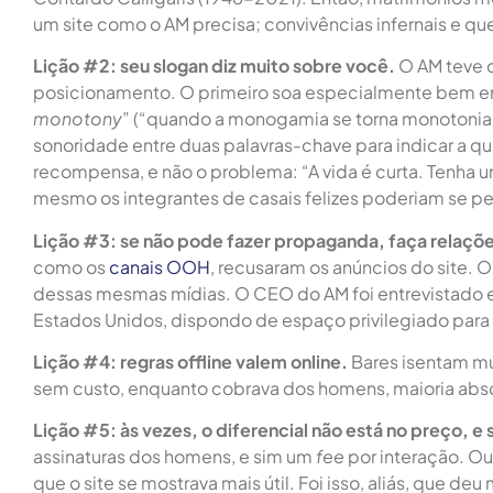
um site como o AM precisa; convivências infernais e q
Lição #2: seu slogan diz muito sobre você.
O AM teve d
posicionamento. O primeiro soa especialmente bem em
monotony
” (“quando a monogamia se torna monotonia
sonoridade entre duas palavras-chave para indicar a q
recompensa, e não o problema: “A vida é curta. Tenha 
mesmo os integrantes de casais felizes poderiam se pe
Lição #3: se não pode fazer propaganda, faça relaçõe
como os
canais OOH
, recusaram os anúncios do site. O
dessas mesmas mídias. O CEO do AM foi entrevistado 
Estados Unidos, dispondo de espaço privilegiado para 
Lição #4: regras offline valem online.
Bares isentam m
sem custo, enquanto cobrava dos homens, maioria absol
Lição #5: às vezes, o diferencial não está no preço, e
assinaturas dos homens, e sim um
fee
por interação. Ou
que o site se mostrava mais útil. Foi isso, aliás, que de